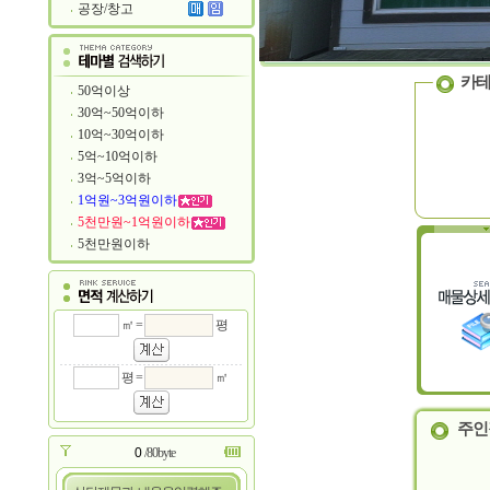
공장/창고
카테
50억이상
30억~50억이하
10억~30억이하
5억~10억이하
3억~5억이하
1억원~3억원이하
5천만원~1억원이하
5천만원이하
㎡ =
평
평 =
㎡
주인
/80byte