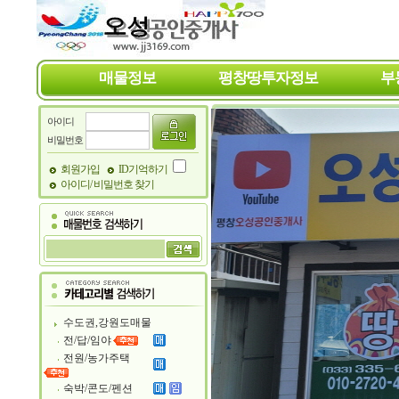
매물정보
평창땅투자정보
부
아이디
비밀번호
회원가입
ID기억하기
아이디/ 비밀번호 찾기
수도권,강원도매물
전/답/임야
전원/농가주택
숙박/콘도/펜션